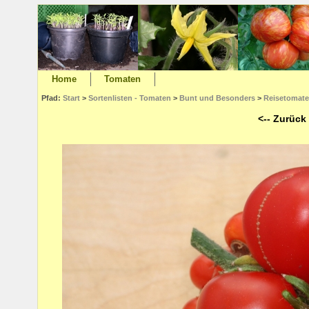
Home
Tomaten
Pfad:
Start
>
Sortenlisten - Tomaten
>
Bunt und Besonders
>
Reisetomat
<-- Zurück