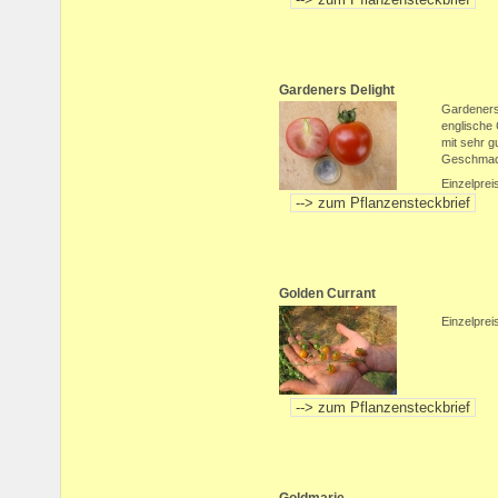
Gardeners Delight
Gardeners 
englische 
mit sehr g
Geschmac
Einzelprei
Golden Currant
Einzelprei
Goldmarie