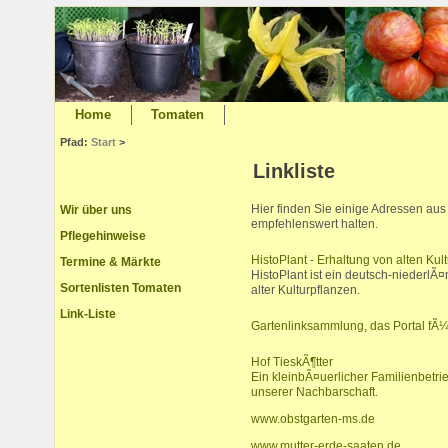
Home
Tomaten
Pfad:
Start
>
Linkliste
Hier finden Sie einige Adressen aus 
Wir über uns
empfehlenswert halten.
Pflegehinweise
HistoPlant - Erhaltung von alten Kul
Termine & Märkte
HistoPlant ist ein deutsch-niederlÃ¤
Sortenlisten Tomaten
alter Kulturpflanzen.
Link-Liste
Gartenlinksammlung, das Portal fÃ
Hof TieskÃ¶tter
Ein kleinbÃ¤uerlicher Familienbetri
unserer Nachbarschaft.
www.obstgarten-ms.de
www.mutter-erde-saaten.de