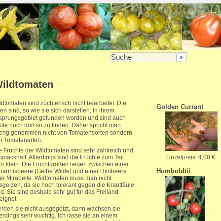
ildtomaten
ldtomaten sind züchterisch nicht bearbeitet. Die
Golden Currant
ten sind, so wie sie sich darstellen, in ihrem
sprungsgebiet gefunden worden und sind auch
ute noch dort so zu finden. Daher spricht man
reng genommen nicht von Tomatensorten sondern
n Tomatenarten.
e Früchte der Wildtomaten sind sehr zahlreich und
Einzelpreis: 4,00 €
hmackhaft. Allerdings sind die Früchte zum Teil
hr klein. Die Fruchtgrößen liegen zwischen einer
Humboldtii
hannisbeere (Gelbe Wilde) und einer Himbeere
er Mirabelle. Wildtomaten muss man nicht
sgeizen, da sie hoch tolerant gegen die Krautfäule
nd. Sie sind deshalb sehr gut für das Freiland
eignet.
rden sie nicht ausgegeizt, dann wachsen sie
lerdings sehr wuchtig. Ich lasse sie an einem