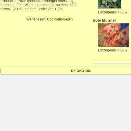
schendrahtzaun mehr oder weniger selbstätig
chranken. Eine Wildtomate erreicht so eine Höhe
n etwa 1,20 m und eine Breite von 1-2m.
Einzelpreis: 4,00 €
Weiterlesen:
Cocktailtomaten
Rote Murmel
Einzelpreis: 4,00 €
DE-ÖKO-006