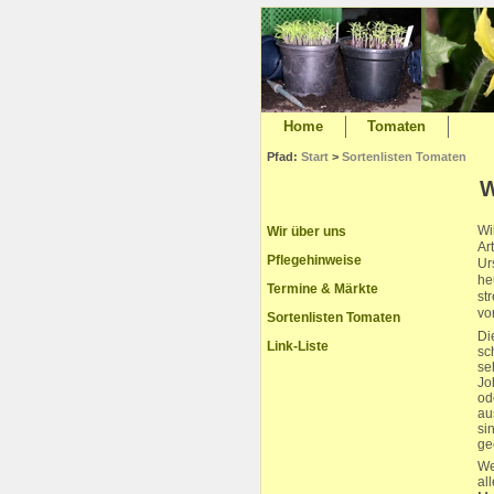
Home
Tomaten
Pfad:
Start
>
Sortenlisten Tomaten
W
Wi
Wir über uns
Ar
Pflegehinweise
Ur
he
Termine & Märkte
st
vo
Sortenlisten Tomaten
Di
Link-Liste
sc
se
Jo
od
au
si
ge
We
al