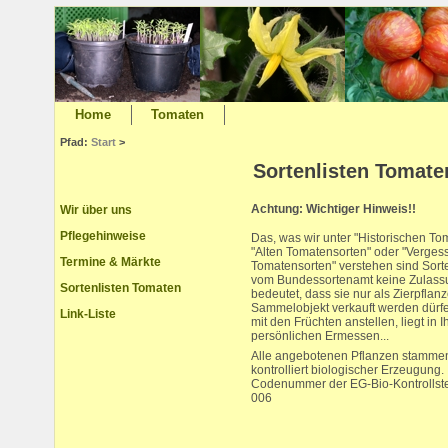
Home
Tomaten
Pfad:
Start
>
Sortenlisten Tomate
Achtung: Wichtiger Hinweis!!
Wir über uns
Pflegehinweise
Das, was wir unter "Historischen To
"Alten Tomatensorten" oder "Verge
Termine & Märkte
Tomatensorten" verstehen sind Sorten
vom Bundessortenamt keine Zulassu
Sortenlisten Tomaten
bedeutet, dass sie nur als Zierpflan
Sammelobjekt verkauft werden dürf
Link-Liste
mit den Früchten anstellen, liegt in 
persönlichen Ermessen...
Alle angebotenen Pflanzen stammen
kontrolliert biologischer Erzeugung.
Codenummer der EG-Bio-Kontrollst
006