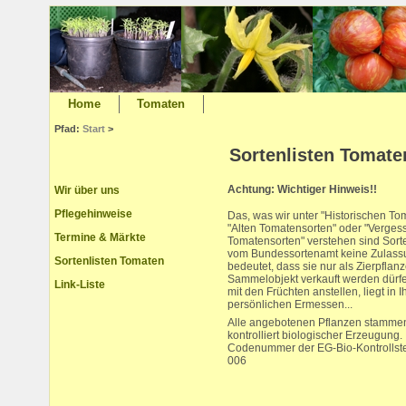
Home
Tomaten
Pfad:
Start
>
Sortenlisten Tomate
Achtung: Wichtiger Hinweis!!
Wir über uns
Pflegehinweise
Das, was wir unter "Historischen To
"Alten Tomatensorten" oder "Verge
Termine & Märkte
Tomatensorten" verstehen sind Sorten
vom Bundessortenamt keine Zulassu
Sortenlisten Tomaten
bedeutet, dass sie nur als Zierpflan
Sammelobjekt verkauft werden dürf
Link-Liste
mit den Früchten anstellen, liegt in 
persönlichen Ermessen...
Alle angebotenen Pflanzen stammen
kontrolliert biologischer Erzeugung.
Codenummer der EG-Bio-Kontrollst
006