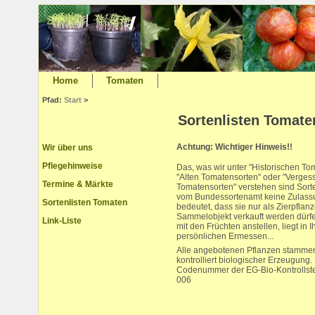
Home
Tomaten
Pfad:
Start
>
Sortenlisten Tomate
Achtung: Wichtiger Hinweis!!
Wir über uns
Pflegehinweise
Das, was wir unter "Historischen To
"Alten Tomatensorten" oder "Verge
Termine & Märkte
Tomatensorten" verstehen sind Sorten
vom Bundessortenamt keine Zulassu
Sortenlisten Tomaten
bedeutet, dass sie nur als Zierpflan
Sammelobjekt verkauft werden dürf
Link-Liste
mit den Früchten anstellen, liegt in 
persönlichen Ermessen...
Alle angebotenen Pflanzen stammen
kontrolliert biologischer Erzeugung.
Codenummer der EG-Bio-Kontrollst
006