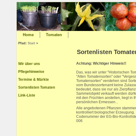
Home
Tomaten
Pfad:
Start
>
Sortenlisten Tomate
Achtung: Wichtiger Hinweis!!
Wir über uns
Pflegehinweise
Das, was wir unter "Historischen To
"Alten Tomatensorten" oder "Verge
Termine & Märkte
Tomatensorten" verstehen sind Sorten
vom Bundessortenamt keine Zulassu
Sortenlisten Tomaten
bedeutet, dass sie nur als Zierpflan
Sammelobjekt verkauft werden dürf
Link-Liste
mit den Früchten anstellen, liegt in 
persönlichen Ermessen...
Alle angebotenen Pflanzen stammen
kontrolliert biologischer Erzeugung.
Codenummer der EG-Bio-Kontrollst
006