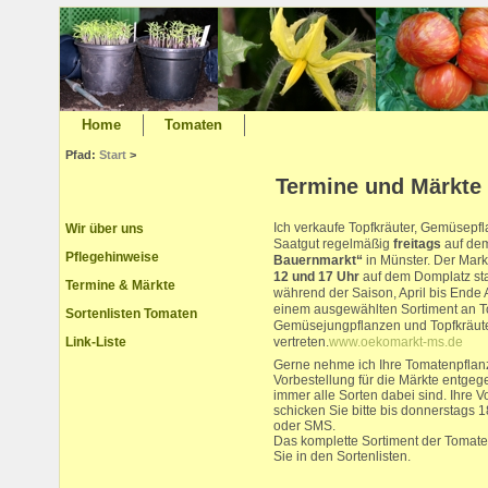
Home
Tomaten
Pfad:
Start
>
Termine und Märkte
Ich verkaufe Topfkräuter, Gemüsepf
Wir über uns
Saatgut regelmäßig
freitags
auf de
Pflegehinweise
Bauernmarkt“
in Münster. Der Mark
12 und 17 Uhr
auf dem Domplatz statt
Termine & Märkte
während der Saison, April bis Ende 
einem ausgewählten Sortiment an T
Sortenlisten Tomaten
Gemüsejungpflanzen und Topfkräut
vertreten.
www.oekomarkt-ms.de
Link-Liste
Gerne nehme ich Ihre Tomatenpflan
Vorbestellung für die Märkte entgege
immer alle Sorten dabei sind. Ihre V
schicken Sie bitte bis donnerstags 1
oder SMS.
Das komplette Sortiment der Tomate
Sie in den Sortenlisten.