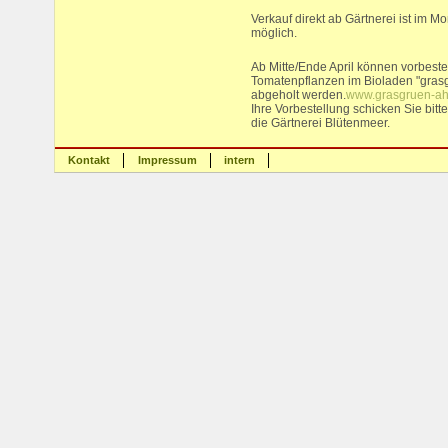
Verkauf direkt ab Gärtnerei ist im M
möglich.
Ab Mitte/Ende April können vorbestel
Tomatenpflanzen im Bioladen "grasg
abgeholt werden.
www.grasgruen-ah
Ihre Vorbestellung schicken Sie bitt
die Gärtnerei Blütenmeer.
Kontakt
Impressum
intern