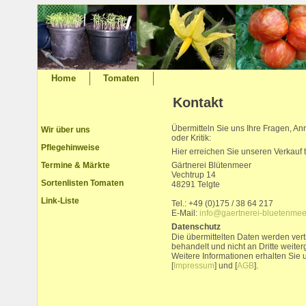
Home
Tomaten
Kontakt
Übermitteln Sie uns Ihre Fragen, A
Wir über uns
oder Kritik:
Pflegehinweise
Hier erreichen Sie unseren Verkauf t
Termine & Märkte
Gärtnerei Blütenmeer
Vechtrup 14
Sortenlisten Tomaten
48291 Telgte
Link-Liste
Tel.: +49 (0)175 / 38 64 217
E-Mail:
info@gaertnerei-bluetenmee
Datenschutz
Die übermittelten Daten werden vert
behandelt und nicht an Dritte weite
Weitere Informationen erhalten Sie 
[
Impressum
] und [
AGB
].